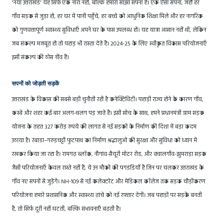
'नया उत्तराखंड' यह सिर्फ़ एक नारा नहीं, बल्कि हमारा साझा सपना है। एक ऐसा सपना, जहाँ हर
गाँव सड़क से जुड़ा हो, हर घर में पानी पहुँचे, हर बच्चे को आधुनिक शिक्षा मिले और हर नागरिक
को गुणवत्तापूर्ण स्वास्थ्य सुविधाएँ अपने घर के पास उपलब्ध हों। यह यात्रा आसान नहीं थी, लेकिन
जब संकल्प मजबूत हो तो पहाड़ भी रास्ता देते हैं। 2024-25 के लिए स्वीकृत विकास परियोजनाएँ
इसी संकल्प की ठोस नींव हैं।
सपनों को जोड़ती सड़कें
उत्तराखंड के विकास की सबसे बड़ी चुनौती रही है कनेक्टिविटी। पहाड़ी राज्य होने के कारण गाँव,
कस्बे और शहर कई बार अलग-थलग पड़ जाते हैं। इसी सोच के साथ, हमने प्रधानमंत्री ग्राम सड़क
योजना के तहत 327 करोड़ रुपये की लागत से नई सड़कों के निर्माण की दिशा में बड़ा कदम
उठाया है। रंबाडा–गरुड़चट्टी फुटपाथ का निर्माण श्रद्धालुओं की सुरक्षा और सुविधा को ध्यान में
रखकर किया जा रहा है। रामगढ़ ब्लॉक, नौगांव-सैयूरी मोटर रोड, और क्वालगाँव-झुमराड़ा सड़क
जैसी परियोजनाएँ केवल रास्ते नहीं हैं, ये उन मौकों की पगडंडियाँ हैं जिन पर चलकर उत्तराखंड के
गाँव नए सपनों से जुड़ेंगे। NH-109 से नई कलेक्टरेट और मेडिकल कॉलेज तक सड़क चौड़ीकरण
परियोजना हमारे प्रशासनिक और स्वास्थ्य ढांचे को नई रफ़्तार देगी। जब पहाड़ों पर सड़कें बनती
हैं, तो सिर्फ़ दूरी नहीं घटती, बल्कि संभावनाएँ बढ़ती हैं।