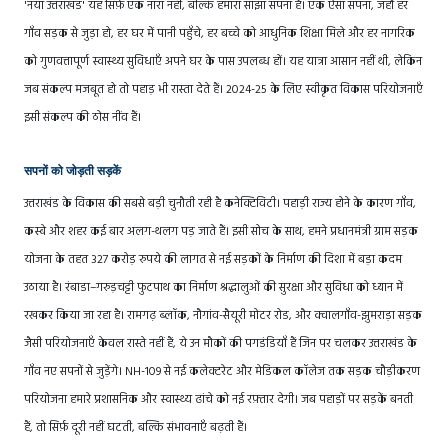
'नया उत्तराखंड' यह सिर्फ़ एक नारा नहीं, बल्कि हमारा साझा सपना है। एक ऐसा सपना, जहाँ हर
गाँव सड़क से जुड़ा हो, हर घर में पानी पहुँचे, हर बच्चे को आधुनिक शिक्षा मिले और हर नागरिक
को गुणवत्तापूर्ण स्वास्थ्य सुविधाएँ अपने घर के पास उपलब्ध हों। यह यात्रा आसान नहीं थी, लेकिन
जब संकल्प मजबूत हो तो पहाड़ भी रास्ता देते हैं। 2024-25 के लिए स्वीकृत विकास परियोजनाएँ
इसी संकल्प की ठोस नींव हैं।
सपनों को जोड़ती सड़कें
उत्तराखंड के विकास की सबसे बड़ी चुनौती रही है कनेक्टिविटी। पहाड़ी राज्य होने के कारण गाँव,
कस्बे और शहर कई बार अलग-थलग पड़ जाते हैं। इसी सोच के साथ, हमने प्रधानमंत्री ग्राम सड़क
योजना के तहत 327 करोड़ रुपये की लागत से नई सड़कों के निर्माण की दिशा में बड़ा कदम
उठाया है। रंबाडा–गरुड़चट्टी फुटपाथ का निर्माण श्रद्धालुओं की सुरक्षा और सुविधा को ध्यान में
रखकर किया जा रहा है। रामगढ़ ब्लॉक, नौगांव-सैयूरी मोटर रोड, और क्वालगाँव-झुमराड़ा सड़क
जैसी परियोजनाएँ केवल रास्ते नहीं हैं, ये उन मौकों की पगडंडियाँ हैं जिन पर चलकर उत्तराखंड के
गाँव नए सपनों से जुड़ेंगे। NH-109 से नई कलेक्टरेट और मेडिकल कॉलेज तक सड़क चौड़ीकरण
परियोजना हमारे प्रशासनिक और स्वास्थ्य ढांचे को नई रफ़्तार देगी। जब पहाड़ों पर सड़कें बनती
हैं, तो सिर्फ़ दूरी नहीं घटती, बल्कि संभावनाएँ बढ़ती हैं।