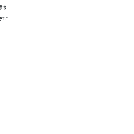
ी है.
एगा.”