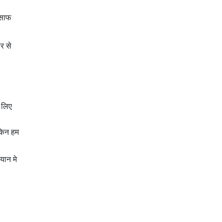
 साफ
र से
 लिए
ेकिन हम
यान मे