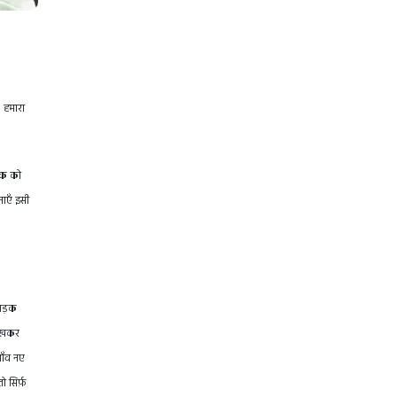
। हमारा
रिक को
नाएँ इसी
 सड़क
 रखकर
गाँव नए
 सिर्फ़