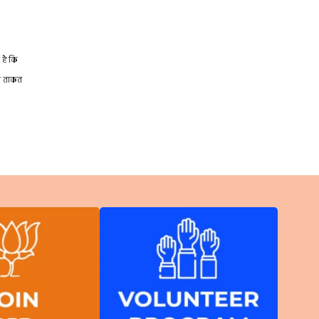
 है कि
़ी ताकत