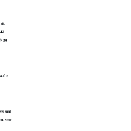
षा और
 की
 के इस
भवनों का
ख्य बातों
षा, सम्मान