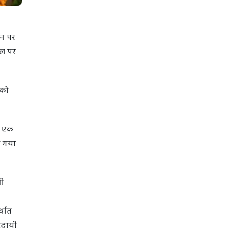
ीन पर
 बल पर
 को
ो एक
ा गया
धी
्थात
तरदायी