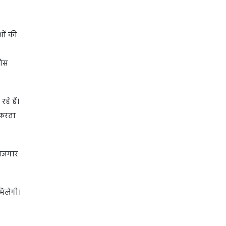
ाओं की
ठोस
हे हैं।
 करता
रोजगार
मिलेगी।