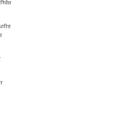
 निवेश
आधारित
य
ो
और