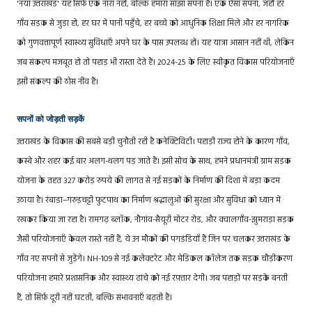
'नया उत्तराखंड' यह सिर्फ़ एक नारा नहीं, बल्कि हमारा साझा सपना है। एक ऐसा सपना, जहाँ हर
गाँव सड़क से जुड़ा हो, हर घर में पानी पहुँचे, हर बच्चे को आधुनिक शिक्षा मिले और हर नागरिक
को गुणवत्तापूर्ण स्वास्थ्य सुविधाएँ अपने घर के पास उपलब्ध हों। यह यात्रा आसान नहीं थी, लेकिन
जब संकल्प मजबूत हो तो पहाड़ भी रास्ता देते हैं। 2024-25 के लिए स्वीकृत विकास परियोजनाएँ
इसी संकल्प की ठोस नींव हैं।
सपनों को जोड़ती सड़कें
उत्तराखंड के विकास की सबसे बड़ी चुनौती रही है कनेक्टिविटी। पहाड़ी राज्य होने के कारण गाँव,
कस्बे और शहर कई बार अलग-थलग पड़ जाते हैं। इसी सोच के साथ, हमने प्रधानमंत्री ग्राम सड़क
योजना के तहत 327 करोड़ रुपये की लागत से नई सड़कों के निर्माण की दिशा में बड़ा कदम
उठाया है। रंबाडा–गरुड़चट्टी फुटपाथ का निर्माण श्रद्धालुओं की सुरक्षा और सुविधा को ध्यान में
रखकर किया जा रहा है। रामगढ़ ब्लॉक, नौगांव-सैयूरी मोटर रोड, और क्वालगाँव-झुमराड़ा सड़क
जैसी परियोजनाएँ केवल रास्ते नहीं हैं, ये उन मौकों की पगडंडियाँ हैं जिन पर चलकर उत्तराखंड के
गाँव नए सपनों से जुड़ेंगे। NH-109 से नई कलेक्टरेट और मेडिकल कॉलेज तक सड़क चौड़ीकरण
परियोजना हमारे प्रशासनिक और स्वास्थ्य ढांचे को नई रफ़्तार देगी। जब पहाड़ों पर सड़कें बनती
हैं, तो सिर्फ़ दूरी नहीं घटती, बल्कि संभावनाएँ बढ़ती हैं।