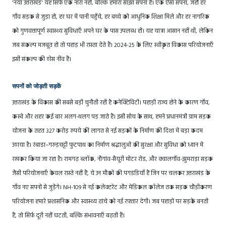
'नया उत्तराखंड' यह सिर्फ़ एक नारा नहीं, बल्कि हमारा साझा सपना है। एक ऐसा सपना, जहाँ हर
गाँव सड़क से जुड़ा हो, हर घर में पानी पहुँचे, हर बच्चे को आधुनिक शिक्षा मिले और हर नागरिक
को गुणवत्तापूर्ण स्वास्थ्य सुविधाएँ अपने घर के पास उपलब्ध हों। यह यात्रा आसान नहीं थी, लेकिन
जब संकल्प मजबूत हो तो पहाड़ भी रास्ता देते हैं। 2024-25 के लिए स्वीकृत विकास परियोजनाएँ
इसी संकल्प की ठोस नींव हैं।
सपनों को जोड़ती सड़कें
उत्तराखंड के विकास की सबसे बड़ी चुनौती रही है कनेक्टिविटी। पहाड़ी राज्य होने के कारण गाँव,
कस्बे और शहर कई बार अलग-थलग पड़ जाते हैं। इसी सोच के साथ, हमने प्रधानमंत्री ग्राम सड़क
योजना के तहत 327 करोड़ रुपये की लागत से नई सड़कों के निर्माण की दिशा में बड़ा कदम
उठाया है। रंबाडा–गरुड़चट्टी फुटपाथ का निर्माण श्रद्धालुओं की सुरक्षा और सुविधा को ध्यान में
रखकर किया जा रहा है। रामगढ़ ब्लॉक, नौगांव-सैयूरी मोटर रोड, और क्वालगाँव-झुमराड़ा सड़क
जैसी परियोजनाएँ केवल रास्ते नहीं हैं, ये उन मौकों की पगडंडियाँ हैं जिन पर चलकर उत्तराखंड के
गाँव नए सपनों से जुड़ेंगे। NH-109 से नई कलेक्टरेट और मेडिकल कॉलेज तक सड़क चौड़ीकरण
परियोजना हमारे प्रशासनिक और स्वास्थ्य ढांचे को नई रफ़्तार देगी। जब पहाड़ों पर सड़कें बनती
हैं, तो सिर्फ़ दूरी नहीं घटती, बल्कि संभावनाएँ बढ़ती हैं।