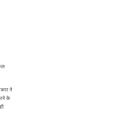
नकल
रकार ने
ने के
ही