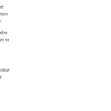
 हो
माधान
है।
योग्य
स्तर पर
र्थियों
े