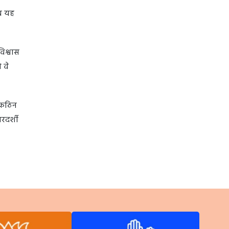
अब यह
िश्वास
 वे
े कठिन
रदर्शी