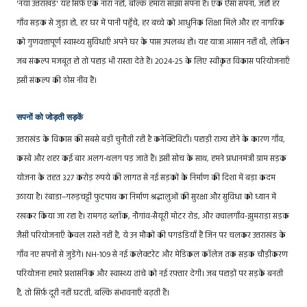
'नया उत्तराखंड' यह सिर्फ़ एक नारा नहीं, बल्कि हमारा साझा सपना है। एक ऐसा सपना, जहाँ हर
गाँव सड़क से जुड़ा हो, हर घर में पानी पहुँचे, हर बच्चे को आधुनिक शिक्षा मिले और हर नागरिक
को गुणवत्तापूर्ण स्वास्थ्य सुविधाएँ अपने घर के पास उपलब्ध हों। यह यात्रा आसान नहीं थी, लेकिन
जब संकल्प मजबूत हो तो पहाड़ भी रास्ता देते हैं। 2024-25 के लिए स्वीकृत विकास परियोजनाएँ
इसी संकल्प की ठोस नींव हैं।
सपनों को जोड़ती सड़कें
उत्तराखंड के विकास की सबसे बड़ी चुनौती रही है कनेक्टिविटी। पहाड़ी राज्य होने के कारण गाँव,
कस्बे और शहर कई बार अलग-थलग पड़ जाते हैं। इसी सोच के साथ, हमने प्रधानमंत्री ग्राम सड़क
योजना के तहत 327 करोड़ रुपये की लागत से नई सड़कों के निर्माण की दिशा में बड़ा कदम
उठाया है। रंबाडा–गरुड़चट्टी फुटपाथ का निर्माण श्रद्धालुओं की सुरक्षा और सुविधा को ध्यान में
रखकर किया जा रहा है। रामगढ़ ब्लॉक, नौगांव-सैयूरी मोटर रोड, और क्वालगाँव-झुमराड़ा सड़क
जैसी परियोजनाएँ केवल रास्ते नहीं हैं, ये उन मौकों की पगडंडियाँ हैं जिन पर चलकर उत्तराखंड के
गाँव नए सपनों से जुड़ेंगे। NH-109 से नई कलेक्टरेट और मेडिकल कॉलेज तक सड़क चौड़ीकरण
परियोजना हमारे प्रशासनिक और स्वास्थ्य ढांचे को नई रफ़्तार देगी। जब पहाड़ों पर सड़कें बनती
हैं, तो सिर्फ़ दूरी नहीं घटती, बल्कि संभावनाएँ बढ़ती हैं।