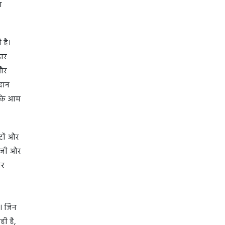
ण
 है।
डार
और
रदान
ताकि आम
टों और
लॉजी और
ोर
ै। जिन
ही है,