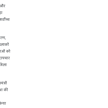
़ और
़ा
र्वोच्च
िकरण,
इलाकों
वाओं को
त उपचार
 जिला
ंत्री
था की
 किया