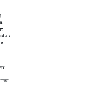
ं
 और
ार
आगे बढ़
ाकि
 यह
ो
 आपदा-