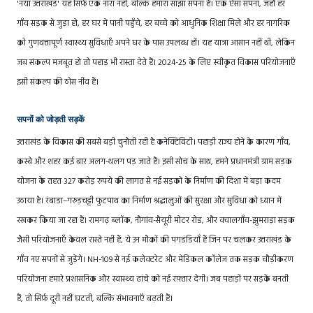
'नया उत्तराखंड' यह सिर्फ़ एक नारा नहीं, बल्कि हमारा साझा सपना है। एक ऐसा सपना, जहाँ हर
गाँव सड़क से जुड़ा हो, हर घर में पानी पहुँचे, हर बच्चे को आधुनिक शिक्षा मिले और हर नागरिक
को गुणवत्तापूर्ण स्वास्थ्य सुविधाएँ अपने घर के पास उपलब्ध हों। यह यात्रा आसान नहीं थी, लेकिन
जब संकल्प मजबूत हो तो पहाड़ भी रास्ता देते हैं। 2024-25 के लिए स्वीकृत विकास परियोजनाएँ
इसी संकल्प की ठोस नींव हैं।
सपनों को जोड़ती सड़कें
उत्तराखंड के विकास की सबसे बड़ी चुनौती रही है कनेक्टिविटी। पहाड़ी राज्य होने के कारण गाँव,
कस्बे और शहर कई बार अलग-थलग पड़ जाते हैं। इसी सोच के साथ, हमने प्रधानमंत्री ग्राम सड़क
योजना के तहत 327 करोड़ रुपये की लागत से नई सड़कों के निर्माण की दिशा में बड़ा कदम
उठाया है। रंबाडा–गरुड़चट्टी फुटपाथ का निर्माण श्रद्धालुओं की सुरक्षा और सुविधा को ध्यान में
रखकर किया जा रहा है। रामगढ़ ब्लॉक, नौगांव-सैयूरी मोटर रोड, और क्वालगाँव-झुमराड़ा सड़क
जैसी परियोजनाएँ केवल रास्ते नहीं हैं, ये उन मौकों की पगडंडियाँ हैं जिन पर चलकर उत्तराखंड के
गाँव नए सपनों से जुड़ेंगे। NH-109 से नई कलेक्टरेट और मेडिकल कॉलेज तक सड़क चौड़ीकरण
परियोजना हमारे प्रशासनिक और स्वास्थ्य ढांचे को नई रफ़्तार देगी। जब पहाड़ों पर सड़कें बनती
हैं, तो सिर्फ़ दूरी नहीं घटती, बल्कि संभावनाएँ बढ़ती हैं।