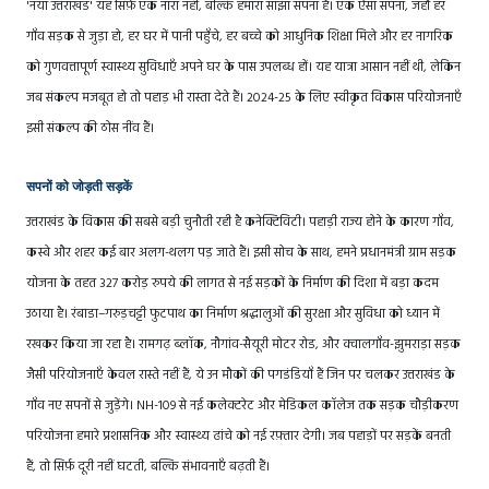
'नया उत्तराखंड' यह सिर्फ़ एक नारा नहीं, बल्कि हमारा साझा सपना है। एक ऐसा सपना, जहाँ हर
गाँव सड़क से जुड़ा हो, हर घर में पानी पहुँचे, हर बच्चे को आधुनिक शिक्षा मिले और हर नागरिक
को गुणवत्तापूर्ण स्वास्थ्य सुविधाएँ अपने घर के पास उपलब्ध हों। यह यात्रा आसान नहीं थी, लेकिन
जब संकल्प मजबूत हो तो पहाड़ भी रास्ता देते हैं। 2024-25 के लिए स्वीकृत विकास परियोजनाएँ
इसी संकल्प की ठोस नींव हैं।
सपनों को जोड़ती सड़कें
उत्तराखंड के विकास की सबसे बड़ी चुनौती रही है कनेक्टिविटी। पहाड़ी राज्य होने के कारण गाँव,
कस्बे और शहर कई बार अलग-थलग पड़ जाते हैं। इसी सोच के साथ, हमने प्रधानमंत्री ग्राम सड़क
योजना के तहत 327 करोड़ रुपये की लागत से नई सड़कों के निर्माण की दिशा में बड़ा कदम
उठाया है। रंबाडा–गरुड़चट्टी फुटपाथ का निर्माण श्रद्धालुओं की सुरक्षा और सुविधा को ध्यान में
रखकर किया जा रहा है। रामगढ़ ब्लॉक, नौगांव-सैयूरी मोटर रोड, और क्वालगाँव-झुमराड़ा सड़क
जैसी परियोजनाएँ केवल रास्ते नहीं हैं, ये उन मौकों की पगडंडियाँ हैं जिन पर चलकर उत्तराखंड के
गाँव नए सपनों से जुड़ेंगे। NH-109 से नई कलेक्टरेट और मेडिकल कॉलेज तक सड़क चौड़ीकरण
परियोजना हमारे प्रशासनिक और स्वास्थ्य ढांचे को नई रफ़्तार देगी। जब पहाड़ों पर सड़कें बनती
हैं, तो सिर्फ़ दूरी नहीं घटती, बल्कि संभावनाएँ बढ़ती हैं।