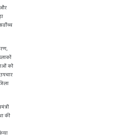
़ और
़ा
र्वोच्च
िकरण,
इलाकों
वाओं को
त उपचार
 जिला
ंत्री
था की
 किया