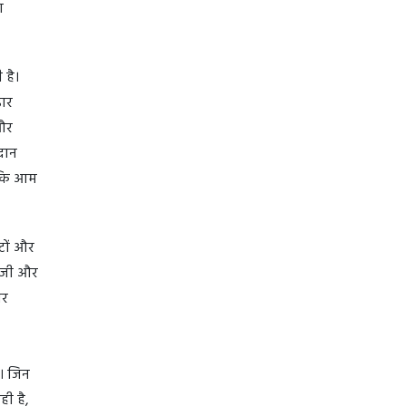
ण
 है।
डार
और
रदान
ताकि आम
टों और
लॉजी और
ोर
ै। जिन
ही है,