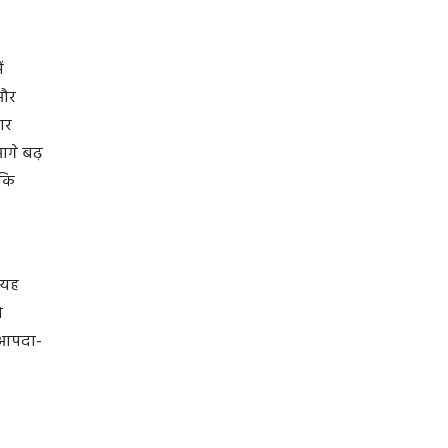
ं
 और
ार
आगे बढ़
ाकि
 यह
ो
 आपदा-