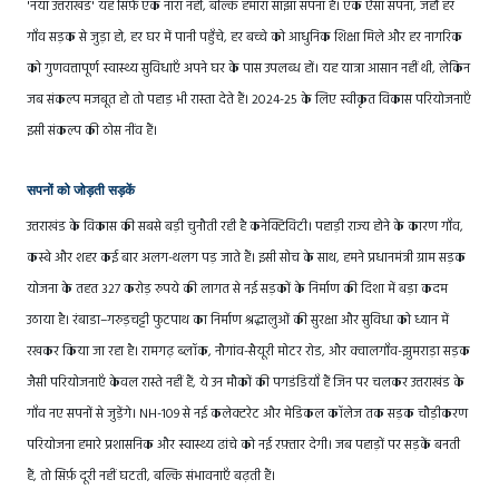
'नया उत्तराखंड' यह सिर्फ़ एक नारा नहीं, बल्कि हमारा साझा सपना है। एक ऐसा सपना, जहाँ हर
गाँव सड़क से जुड़ा हो, हर घर में पानी पहुँचे, हर बच्चे को आधुनिक शिक्षा मिले और हर नागरिक
को गुणवत्तापूर्ण स्वास्थ्य सुविधाएँ अपने घर के पास उपलब्ध हों। यह यात्रा आसान नहीं थी, लेकिन
जब संकल्प मजबूत हो तो पहाड़ भी रास्ता देते हैं। 2024-25 के लिए स्वीकृत विकास परियोजनाएँ
इसी संकल्प की ठोस नींव हैं।
सपनों को जोड़ती सड़कें
उत्तराखंड के विकास की सबसे बड़ी चुनौती रही है कनेक्टिविटी। पहाड़ी राज्य होने के कारण गाँव,
कस्बे और शहर कई बार अलग-थलग पड़ जाते हैं। इसी सोच के साथ, हमने प्रधानमंत्री ग्राम सड़क
योजना के तहत 327 करोड़ रुपये की लागत से नई सड़कों के निर्माण की दिशा में बड़ा कदम
उठाया है। रंबाडा–गरुड़चट्टी फुटपाथ का निर्माण श्रद्धालुओं की सुरक्षा और सुविधा को ध्यान में
रखकर किया जा रहा है। रामगढ़ ब्लॉक, नौगांव-सैयूरी मोटर रोड, और क्वालगाँव-झुमराड़ा सड़क
जैसी परियोजनाएँ केवल रास्ते नहीं हैं, ये उन मौकों की पगडंडियाँ हैं जिन पर चलकर उत्तराखंड के
गाँव नए सपनों से जुड़ेंगे। NH-109 से नई कलेक्टरेट और मेडिकल कॉलेज तक सड़क चौड़ीकरण
परियोजना हमारे प्रशासनिक और स्वास्थ्य ढांचे को नई रफ़्तार देगी। जब पहाड़ों पर सड़कें बनती
हैं, तो सिर्फ़ दूरी नहीं घटती, बल्कि संभावनाएँ बढ़ती हैं।