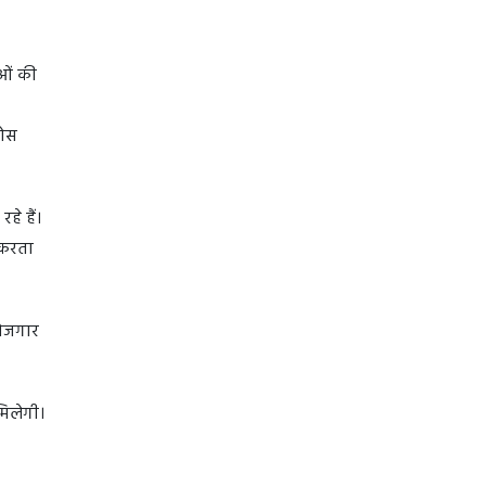
ाओं की
ठोस
हे हैं।
 करता
रोजगार
मिलेगी।