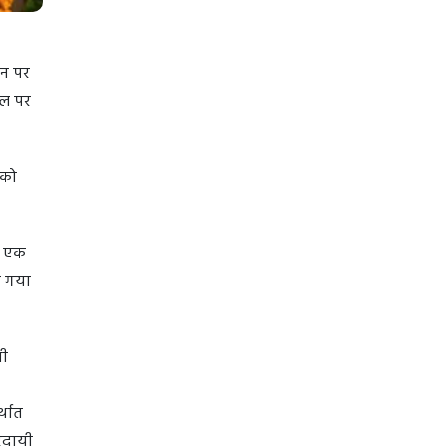
ीन पर
 बल पर
 को
ो एक
ा गया
धी
्थात
तरदायी