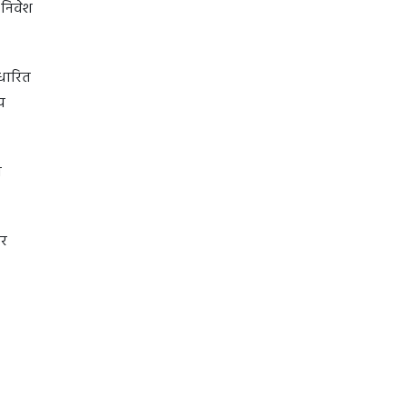
 निवेश
आधारित
य
ो
और