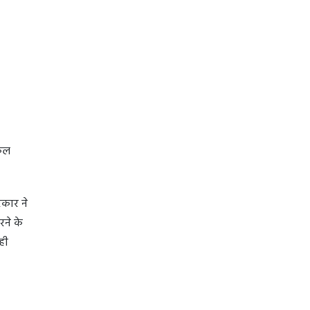
नकल
रकार ने
ने के
ही