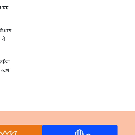
अब यह
िश्वास
 वे
े कठिन
रदर्शी