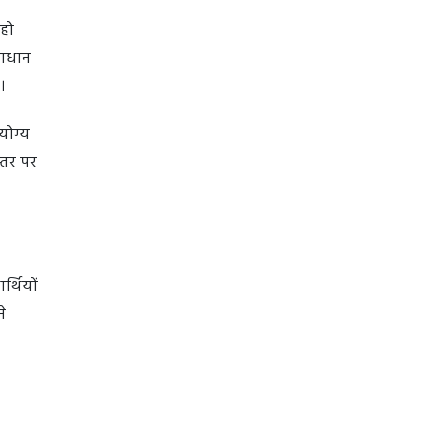
 हो
माधान
है।
योग्य
स्तर पर
र्थियों
े