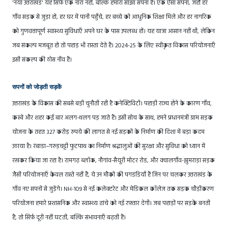
'नया उत्तराखंड' यह सिर्फ़ एक नारा नहीं, बल्कि हमारा साझा सपना है। एक ऐसा सपना, जहाँ हर
गाँव सड़क से जुड़ा हो, हर घर में पानी पहुँचे, हर बच्चे को आधुनिक शिक्षा मिले और हर नागरिक
को गुणवत्तापूर्ण स्वास्थ्य सुविधाएँ अपने घर के पास उपलब्ध हों। यह यात्रा आसान नहीं थी, लेकिन
जब संकल्प मजबूत हो तो पहाड़ भी रास्ता देते हैं। 2024-25 के लिए स्वीकृत विकास परियोजनाएँ
इसी संकल्प की ठोस नींव हैं।
सपनों को जोड़ती सड़कें
उत्तराखंड के विकास की सबसे बड़ी चुनौती रही है कनेक्टिविटी। पहाड़ी राज्य होने के कारण गाँव,
कस्बे और शहर कई बार अलग-थलग पड़ जाते हैं। इसी सोच के साथ, हमने प्रधानमंत्री ग्राम सड़क
योजना के तहत 327 करोड़ रुपये की लागत से नई सड़कों के निर्माण की दिशा में बड़ा कदम
उठाया है। रंबाडा–गरुड़चट्टी फुटपाथ का निर्माण श्रद्धालुओं की सुरक्षा और सुविधा को ध्यान में
रखकर किया जा रहा है। रामगढ़ ब्लॉक, नौगांव-सैयूरी मोटर रोड, और क्वालगाँव-झुमराड़ा सड़क
जैसी परियोजनाएँ केवल रास्ते नहीं हैं, ये उन मौकों की पगडंडियाँ हैं जिन पर चलकर उत्तराखंड के
गाँव नए सपनों से जुड़ेंगे। NH-109 से नई कलेक्टरेट और मेडिकल कॉलेज तक सड़क चौड़ीकरण
परियोजना हमारे प्रशासनिक और स्वास्थ्य ढांचे को नई रफ़्तार देगी। जब पहाड़ों पर सड़कें बनती
हैं, तो सिर्फ़ दूरी नहीं घटती, बल्कि संभावनाएँ बढ़ती हैं।