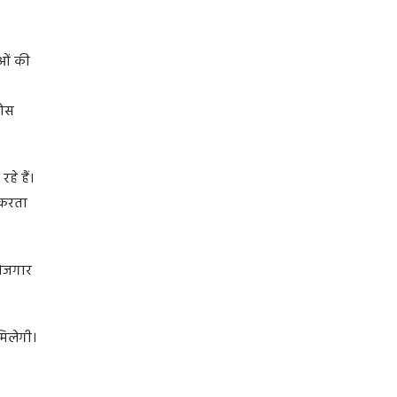
ाओं की
ठोस
हे हैं।
 करता
रोजगार
मिलेगी।