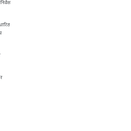
 निवेश
आधारित
य
ो
और