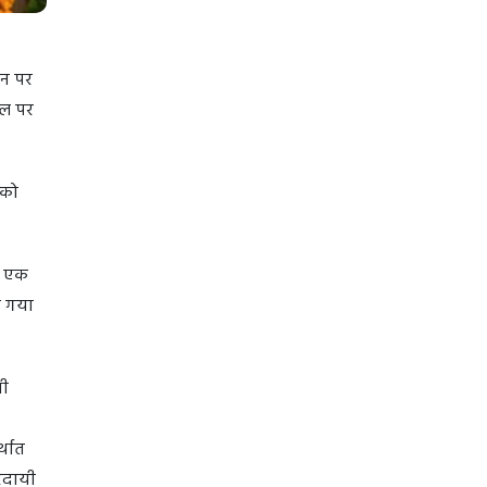
ीन पर
 बल पर
 को
ो एक
ा गया
धी
्थात
तरदायी