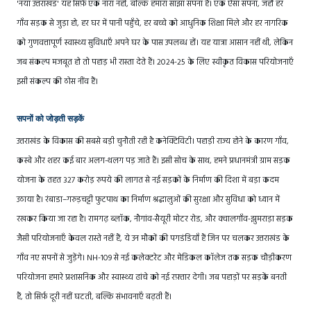
'नया उत्तराखंड' यह सिर्फ़ एक नारा नहीं, बल्कि हमारा साझा सपना है। एक ऐसा सपना, जहाँ हर
गाँव सड़क से जुड़ा हो, हर घर में पानी पहुँचे, हर बच्चे को आधुनिक शिक्षा मिले और हर नागरिक
को गुणवत्तापूर्ण स्वास्थ्य सुविधाएँ अपने घर के पास उपलब्ध हों। यह यात्रा आसान नहीं थी, लेकिन
जब संकल्प मजबूत हो तो पहाड़ भी रास्ता देते हैं। 2024-25 के लिए स्वीकृत विकास परियोजनाएँ
इसी संकल्प की ठोस नींव हैं।
सपनों को जोड़ती सड़कें
उत्तराखंड के विकास की सबसे बड़ी चुनौती रही है कनेक्टिविटी। पहाड़ी राज्य होने के कारण गाँव,
कस्बे और शहर कई बार अलग-थलग पड़ जाते हैं। इसी सोच के साथ, हमने प्रधानमंत्री ग्राम सड़क
योजना के तहत 327 करोड़ रुपये की लागत से नई सड़कों के निर्माण की दिशा में बड़ा कदम
उठाया है। रंबाडा–गरुड़चट्टी फुटपाथ का निर्माण श्रद्धालुओं की सुरक्षा और सुविधा को ध्यान में
रखकर किया जा रहा है। रामगढ़ ब्लॉक, नौगांव-सैयूरी मोटर रोड, और क्वालगाँव-झुमराड़ा सड़क
जैसी परियोजनाएँ केवल रास्ते नहीं हैं, ये उन मौकों की पगडंडियाँ हैं जिन पर चलकर उत्तराखंड के
गाँव नए सपनों से जुड़ेंगे। NH-109 से नई कलेक्टरेट और मेडिकल कॉलेज तक सड़क चौड़ीकरण
परियोजना हमारे प्रशासनिक और स्वास्थ्य ढांचे को नई रफ़्तार देगी। जब पहाड़ों पर सड़कें बनती
हैं, तो सिर्फ़ दूरी नहीं घटती, बल्कि संभावनाएँ बढ़ती हैं।