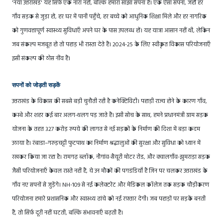
'नया उत्तराखंड' यह सिर्फ़ एक नारा नहीं, बल्कि हमारा साझा सपना है। एक ऐसा सपना, जहाँ हर
गाँव सड़क से जुड़ा हो, हर घर में पानी पहुँचे, हर बच्चे को आधुनिक शिक्षा मिले और हर नागरिक
को गुणवत्तापूर्ण स्वास्थ्य सुविधाएँ अपने घर के पास उपलब्ध हों। यह यात्रा आसान नहीं थी, लेकिन
जब संकल्प मजबूत हो तो पहाड़ भी रास्ता देते हैं। 2024-25 के लिए स्वीकृत विकास परियोजनाएँ
इसी संकल्प की ठोस नींव हैं।
सपनों को जोड़ती सड़कें
उत्तराखंड के विकास की सबसे बड़ी चुनौती रही है कनेक्टिविटी। पहाड़ी राज्य होने के कारण गाँव,
कस्बे और शहर कई बार अलग-थलग पड़ जाते हैं। इसी सोच के साथ, हमने प्रधानमंत्री ग्राम सड़क
योजना के तहत 327 करोड़ रुपये की लागत से नई सड़कों के निर्माण की दिशा में बड़ा कदम
उठाया है। रंबाडा–गरुड़चट्टी फुटपाथ का निर्माण श्रद्धालुओं की सुरक्षा और सुविधा को ध्यान में
रखकर किया जा रहा है। रामगढ़ ब्लॉक, नौगांव-सैयूरी मोटर रोड, और क्वालगाँव-झुमराड़ा सड़क
जैसी परियोजनाएँ केवल रास्ते नहीं हैं, ये उन मौकों की पगडंडियाँ हैं जिन पर चलकर उत्तराखंड के
गाँव नए सपनों से जुड़ेंगे। NH-109 से नई कलेक्टरेट और मेडिकल कॉलेज तक सड़क चौड़ीकरण
परियोजना हमारे प्रशासनिक और स्वास्थ्य ढांचे को नई रफ़्तार देगी। जब पहाड़ों पर सड़कें बनती
हैं, तो सिर्फ़ दूरी नहीं घटती, बल्कि संभावनाएँ बढ़ती हैं।