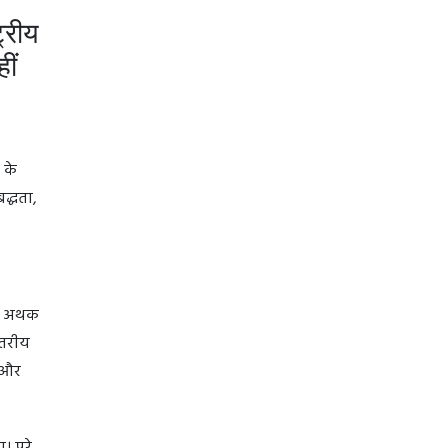
ट्रीय
ीं
 के
द्धता,
की अथक
्तरीय
ो और