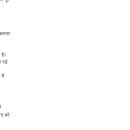
 पूरे
क्षमता
हैं।
िए नई
में
ो
ंड को