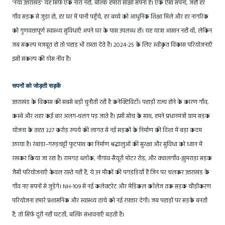
'नया उत्तराखंड' यह सिर्फ़ एक नारा नहीं, बल्कि हमारा साझा सपना है। एक ऐसा सपना, जहाँ हर
गाँव सड़क से जुड़ा हो, हर घर में पानी पहुँचे, हर बच्चे को आधुनिक शिक्षा मिले और हर नागरिक
को गुणवत्तापूर्ण स्वास्थ्य सुविधाएँ अपने घर के पास उपलब्ध हों। यह यात्रा आसान नहीं थी, लेकिन
जब संकल्प मजबूत हो तो पहाड़ भी रास्ता देते हैं। 2024-25 के लिए स्वीकृत विकास परियोजनाएँ
इसी संकल्प की ठोस नींव हैं।
सपनों को जोड़ती सड़कें
उत्तराखंड के विकास की सबसे बड़ी चुनौती रही है कनेक्टिविटी। पहाड़ी राज्य होने के कारण गाँव,
कस्बे और शहर कई बार अलग-थलग पड़ जाते हैं। इसी सोच के साथ, हमने प्रधानमंत्री ग्राम सड़क
योजना के तहत 327 करोड़ रुपये की लागत से नई सड़कों के निर्माण की दिशा में बड़ा कदम
उठाया है। रंबाडा–गरुड़चट्टी फुटपाथ का निर्माण श्रद्धालुओं की सुरक्षा और सुविधा को ध्यान में
रखकर किया जा रहा है। रामगढ़ ब्लॉक, नौगांव-सैयूरी मोटर रोड, और क्वालगाँव-झुमराड़ा सड़क
जैसी परियोजनाएँ केवल रास्ते नहीं हैं, ये उन मौकों की पगडंडियाँ हैं जिन पर चलकर उत्तराखंड के
गाँव नए सपनों से जुड़ेंगे। NH-109 से नई कलेक्टरेट और मेडिकल कॉलेज तक सड़क चौड़ीकरण
परियोजना हमारे प्रशासनिक और स्वास्थ्य ढांचे को नई रफ़्तार देगी। जब पहाड़ों पर सड़कें बनती
हैं, तो सिर्फ़ दूरी नहीं घटती, बल्कि संभावनाएँ बढ़ती हैं।