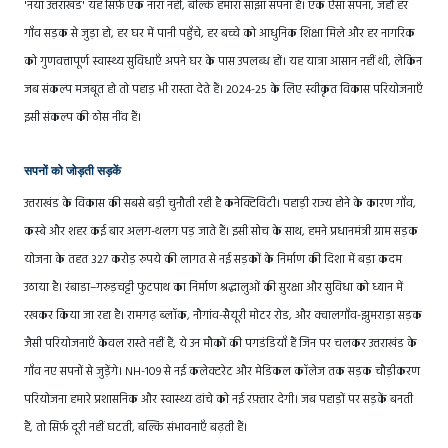
'नया उत्तराखंड' यह सिर्फ़ एक नारा नहीं, बल्कि हमारा साझा सपना है। एक ऐसा सपना, जहाँ हर
गाँव सड़क से जुड़ा हो, हर घर में पानी पहुँचे, हर बच्चे को आधुनिक शिक्षा मिले और हर नागरिक
को गुणवत्तापूर्ण स्वास्थ्य सुविधाएँ अपने घर के पास उपलब्ध हों। यह यात्रा आसान नहीं थी, लेकिन
जब संकल्प मजबूत हो तो पहाड़ भी रास्ता देते हैं। 2024-25 के लिए स्वीकृत विकास परियोजनाएँ
इसी संकल्प की ठोस नींव हैं।
सपनों को जोड़ती सड़कें
उत्तराखंड के विकास की सबसे बड़ी चुनौती रही है कनेक्टिविटी। पहाड़ी राज्य होने के कारण गाँव,
कस्बे और शहर कई बार अलग-थलग पड़ जाते हैं। इसी सोच के साथ, हमने प्रधानमंत्री ग्राम सड़क
योजना के तहत 327 करोड़ रुपये की लागत से नई सड़कों के निर्माण की दिशा में बड़ा कदम
उठाया है। रंबाडा–गरुड़चट्टी फुटपाथ का निर्माण श्रद्धालुओं की सुरक्षा और सुविधा को ध्यान में
रखकर किया जा रहा है। रामगढ़ ब्लॉक, नौगांव-सैयूरी मोटर रोड, और क्वालगाँव-झुमराड़ा सड़क
जैसी परियोजनाएँ केवल रास्ते नहीं हैं, ये उन मौकों की पगडंडियाँ हैं जिन पर चलकर उत्तराखंड के
गाँव नए सपनों से जुड़ेंगे। NH-109 से नई कलेक्टरेट और मेडिकल कॉलेज तक सड़क चौड़ीकरण
परियोजना हमारे प्रशासनिक और स्वास्थ्य ढांचे को नई रफ़्तार देगी। जब पहाड़ों पर सड़कें बनती
हैं, तो सिर्फ़ दूरी नहीं घटती, बल्कि संभावनाएँ बढ़ती हैं।