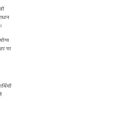
 हो
माधान
है।
योग्य
स्तर पर
र्थियों
े