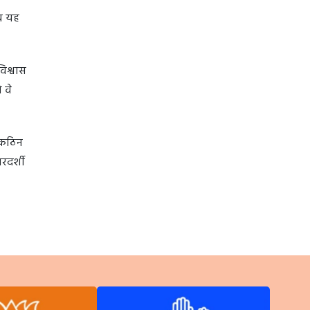
अब यह
िश्वास
 वे
े कठिन
रदर्शी