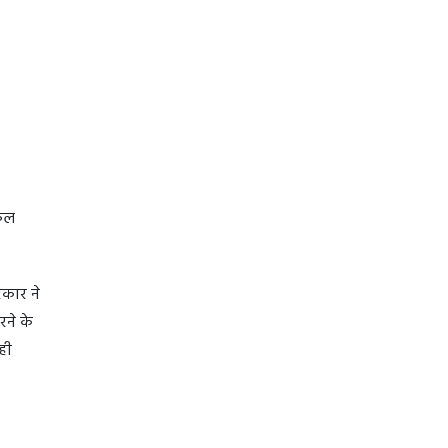
नकल
रकार ने
ने के
ही