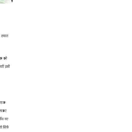
। हमारा
रिक को
नाएँ इसी
 सड़क
 रखकर
गाँव नए
 सिर्फ़