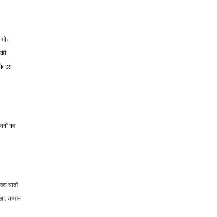
षा और
 की
 के इस
भवनों का
ख्य बातों
षा, सम्मान