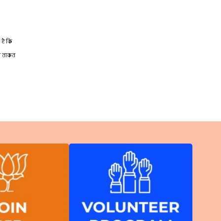
 है कि
़ी ताकत