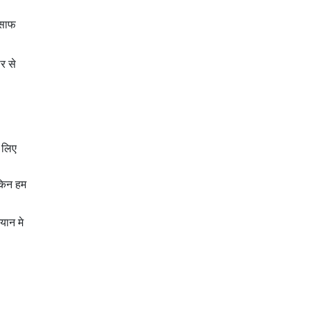
 साफ
र से
 लिए
ेकिन हम
यान मे