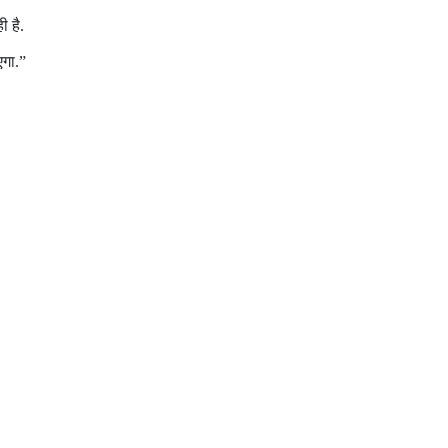
ी है.
एगा.”