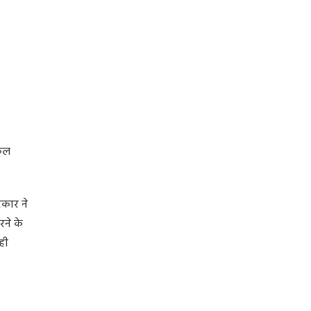
नकल
रकार ने
ने के
ही