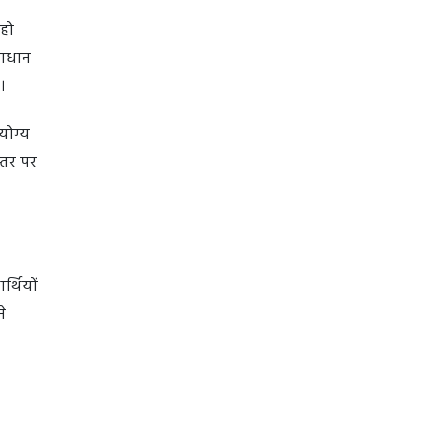
 हो
माधान
है।
योग्य
स्तर पर
र्थियों
े