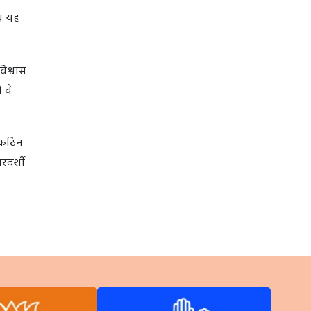
अब यह
िश्वास
 वे
े कठिन
रदर्शी