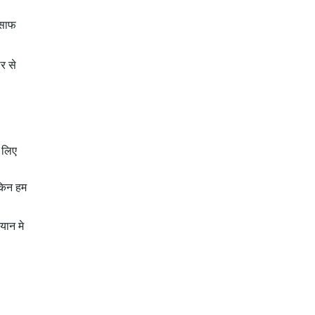
 साफ
र से
 लिए
ेकिन हम
यान मे