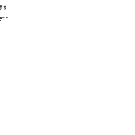
ी है.
एगा.”