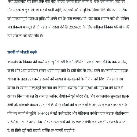
'नया उत्तराखंड' यह सिर्फ़ एक नारा नहीं, बल्कि हमारा साझा सपना है। एक ऐसा सपना, जहाँ हर
गाँव सड़क से जुड़ा हो, हर घर में पानी पहुँचे, हर बच्चे को आधुनिक शिक्षा मिले और हर नागरिक
को गुणवत्तापूर्ण स्वास्थ्य सुविधाएँ अपने घर के पास उपलब्ध हों। यह यात्रा आसान नहीं थी, लेकिन
जब संकल्प मजबूत हो तो पहाड़ भी रास्ता देते हैं। 2024-25 के लिए स्वीकृत विकास परियोजनाएँ
इसी संकल्प की ठोस नींव हैं।
सपनों को जोड़ती सड़कें
उत्तराखंड के विकास की सबसे बड़ी चुनौती रही है कनेक्टिविटी। पहाड़ी राज्य होने के कारण गाँव,
कस्बे और शहर कई बार अलग-थलग पड़ जाते हैं। इसी सोच के साथ, हमने प्रधानमंत्री ग्राम सड़क
योजना के तहत 327 करोड़ रुपये की लागत से नई सड़कों के निर्माण की दिशा में बड़ा कदम
उठाया है। रंबाडा–गरुड़चट्टी फुटपाथ का निर्माण श्रद्धालुओं की सुरक्षा और सुविधा को ध्यान में
रखकर किया जा रहा है। रामगढ़ ब्लॉक, नौगांव-सैयूरी मोटर रोड, और क्वालगाँव-झुमराड़ा सड़क
जैसी परियोजनाएँ केवल रास्ते नहीं हैं, ये उन मौकों की पगडंडियाँ हैं जिन पर चलकर उत्तराखंड के
गाँव नए सपनों से जुड़ेंगे। NH-109 से नई कलेक्टरेट और मेडिकल कॉलेज तक सड़क चौड़ीकरण
परियोजना हमारे प्रशासनिक और स्वास्थ्य ढांचे को नई रफ़्तार देगी। जब पहाड़ों पर सड़कें बनती
हैं, तो सिर्फ़ दूरी नहीं घटती, बल्कि संभावनाएँ बढ़ती हैं।