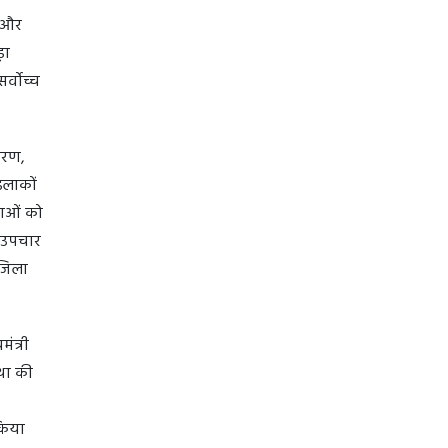
़ और
़ा
र्वोच्च
िकरण,
इलाकों
वाओं को
त उपचार
 जिला
ंत्री
था की
 किया