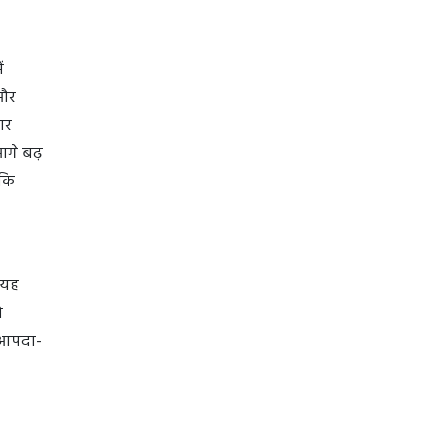
ं
 और
ार
आगे बढ़
ाकि
 यह
ो
 आपदा-