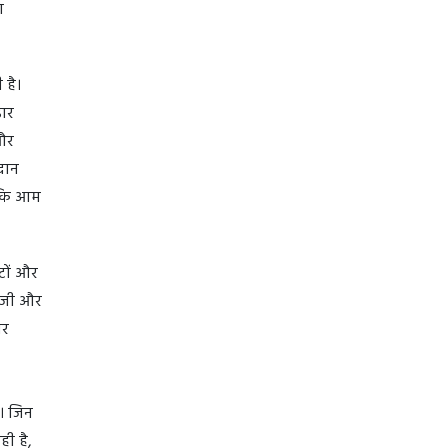
ण
 है।
डार
और
रदान
ताकि आम
टों और
लॉजी और
ोर
ै। जिन
ही है,