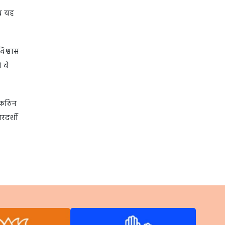
अब यह
िश्वास
 वे
े कठिन
रदर्शी