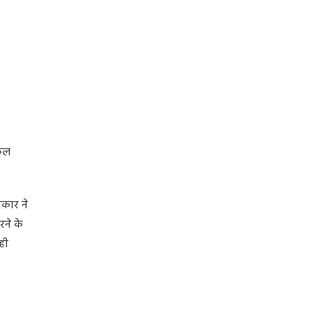
नकल
रकार ने
ने के
ही