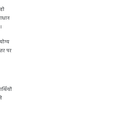
 हो
माधान
है।
योग्य
स्तर पर
र्थियों
े