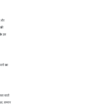
षा और
 की
 के इस
भवनों का
ख्य बातों
षा, सम्मान