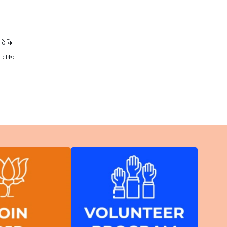
 है कि
़ी ताकत