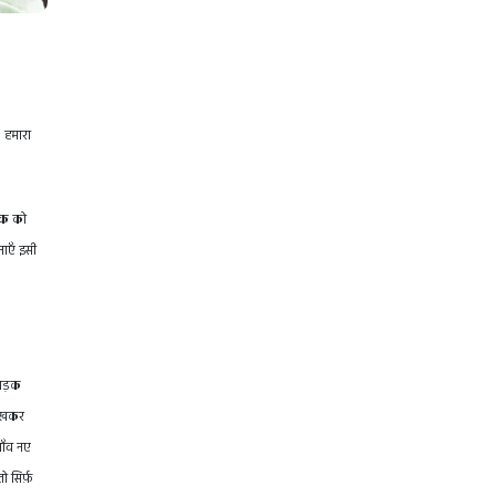
। हमारा
रिक को
नाएँ इसी
 सड़क
 रखकर
गाँव नए
 सिर्फ़