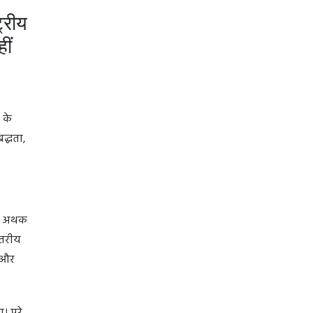
ट्रीय
ीं
 के
द्धता,
की अथक
्तरीय
ो और