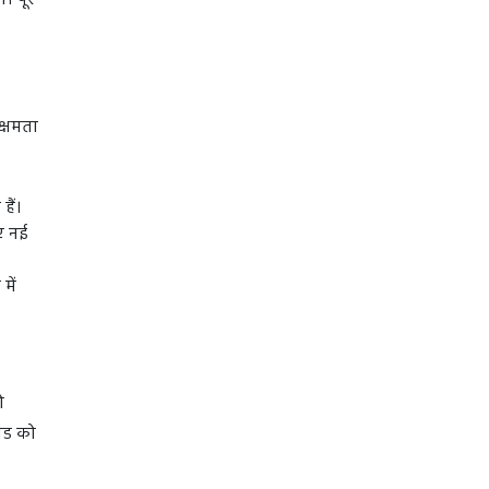
 पूरे
क्षमता
हैं।
िए नई
में
ो
ंड को