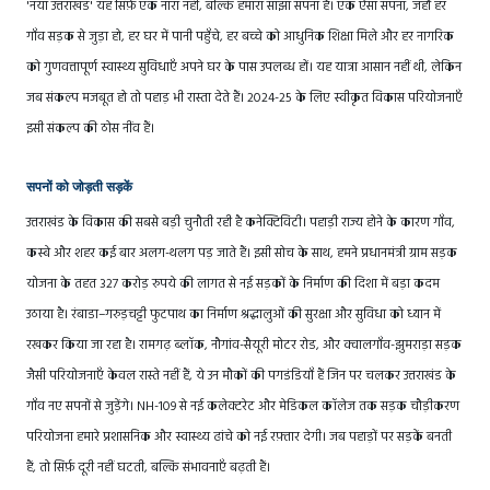
'नया उत्तराखंड' यह सिर्फ़ एक नारा नहीं, बल्कि हमारा साझा सपना है। एक ऐसा सपना, जहाँ हर
गाँव सड़क से जुड़ा हो, हर घर में पानी पहुँचे, हर बच्चे को आधुनिक शिक्षा मिले और हर नागरिक
को गुणवत्तापूर्ण स्वास्थ्य सुविधाएँ अपने घर के पास उपलब्ध हों। यह यात्रा आसान नहीं थी, लेकिन
जब संकल्प मजबूत हो तो पहाड़ भी रास्ता देते हैं। 2024-25 के लिए स्वीकृत विकास परियोजनाएँ
इसी संकल्प की ठोस नींव हैं।
सपनों को जोड़ती सड़कें
उत्तराखंड के विकास की सबसे बड़ी चुनौती रही है कनेक्टिविटी। पहाड़ी राज्य होने के कारण गाँव,
कस्बे और शहर कई बार अलग-थलग पड़ जाते हैं। इसी सोच के साथ, हमने प्रधानमंत्री ग्राम सड़क
योजना के तहत 327 करोड़ रुपये की लागत से नई सड़कों के निर्माण की दिशा में बड़ा कदम
उठाया है। रंबाडा–गरुड़चट्टी फुटपाथ का निर्माण श्रद्धालुओं की सुरक्षा और सुविधा को ध्यान में
रखकर किया जा रहा है। रामगढ़ ब्लॉक, नौगांव-सैयूरी मोटर रोड, और क्वालगाँव-झुमराड़ा सड़क
जैसी परियोजनाएँ केवल रास्ते नहीं हैं, ये उन मौकों की पगडंडियाँ हैं जिन पर चलकर उत्तराखंड के
गाँव नए सपनों से जुड़ेंगे। NH-109 से नई कलेक्टरेट और मेडिकल कॉलेज तक सड़क चौड़ीकरण
परियोजना हमारे प्रशासनिक और स्वास्थ्य ढांचे को नई रफ़्तार देगी। जब पहाड़ों पर सड़कें बनती
हैं, तो सिर्फ़ दूरी नहीं घटती, बल्कि संभावनाएँ बढ़ती हैं।