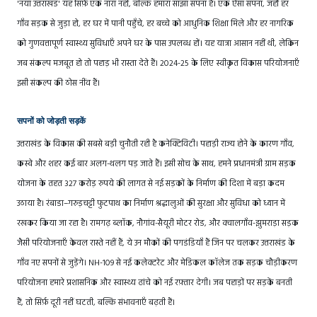
'नया उत्तराखंड' यह सिर्फ़ एक नारा नहीं, बल्कि हमारा साझा सपना है। एक ऐसा सपना, जहाँ हर
गाँव सड़क से जुड़ा हो, हर घर में पानी पहुँचे, हर बच्चे को आधुनिक शिक्षा मिले और हर नागरिक
को गुणवत्तापूर्ण स्वास्थ्य सुविधाएँ अपने घर के पास उपलब्ध हों। यह यात्रा आसान नहीं थी, लेकिन
जब संकल्प मजबूत हो तो पहाड़ भी रास्ता देते हैं। 2024-25 के लिए स्वीकृत विकास परियोजनाएँ
इसी संकल्प की ठोस नींव हैं।
सपनों को जोड़ती सड़कें
उत्तराखंड के विकास की सबसे बड़ी चुनौती रही है कनेक्टिविटी। पहाड़ी राज्य होने के कारण गाँव,
कस्बे और शहर कई बार अलग-थलग पड़ जाते हैं। इसी सोच के साथ, हमने प्रधानमंत्री ग्राम सड़क
योजना के तहत 327 करोड़ रुपये की लागत से नई सड़कों के निर्माण की दिशा में बड़ा कदम
उठाया है। रंबाडा–गरुड़चट्टी फुटपाथ का निर्माण श्रद्धालुओं की सुरक्षा और सुविधा को ध्यान में
रखकर किया जा रहा है। रामगढ़ ब्लॉक, नौगांव-सैयूरी मोटर रोड, और क्वालगाँव-झुमराड़ा सड़क
जैसी परियोजनाएँ केवल रास्ते नहीं हैं, ये उन मौकों की पगडंडियाँ हैं जिन पर चलकर उत्तराखंड के
गाँव नए सपनों से जुड़ेंगे। NH-109 से नई कलेक्टरेट और मेडिकल कॉलेज तक सड़क चौड़ीकरण
परियोजना हमारे प्रशासनिक और स्वास्थ्य ढांचे को नई रफ़्तार देगी। जब पहाड़ों पर सड़कें बनती
हैं, तो सिर्फ़ दूरी नहीं घटती, बल्कि संभावनाएँ बढ़ती हैं।