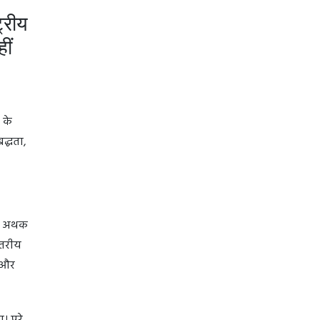
ट्रीय
ीं
 के
द्धता,
की अथक
्तरीय
ो और