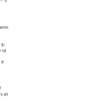
 पूरे
क्षमता
हैं।
िए नई
में
ो
ंड को