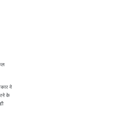
नकल
रकार ने
ने के
ही