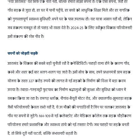
'नया उत्तराखंड' यह सिर्फ़ एक नारा नहीं, बल्कि हमारा साझा सपना है। एक ऐसा सपना, जहाँ हर
गाँव सड़क से जुड़ा हो, हर घर में पानी पहुँचे, हर बच्चे को आधुनिक शिक्षा मिले और हर नागरिक
को गुणवत्तापूर्ण स्वास्थ्य सुविधाएँ अपने घर के पास उपलब्ध हों। यह यात्रा आसान नहीं थी, लेकिन
जब संकल्प मजबूत हो तो पहाड़ भी रास्ता देते हैं। 2024-25 के लिए स्वीकृत विकास परियोजनाएँ
इसी संकल्प की ठोस नींव हैं।
सपनों को जोड़ती सड़कें
उत्तराखंड के विकास की सबसे बड़ी चुनौती रही है कनेक्टिविटी। पहाड़ी राज्य होने के कारण गाँव,
कस्बे और शहर कई बार अलग-थलग पड़ जाते हैं। इसी सोच के साथ, हमने प्रधानमंत्री ग्राम सड़क
योजना के तहत 327 करोड़ रुपये की लागत से नई सड़कों के निर्माण की दिशा में बड़ा कदम
उठाया है। रंबाडा–गरुड़चट्टी फुटपाथ का निर्माण श्रद्धालुओं की सुरक्षा और सुविधा को ध्यान में
रखकर किया जा रहा है। रामगढ़ ब्लॉक, नौगांव-सैयूरी मोटर रोड, और क्वालगाँव-झुमराड़ा सड़क
जैसी परियोजनाएँ केवल रास्ते नहीं हैं, ये उन मौकों की पगडंडियाँ हैं जिन पर चलकर उत्तराखंड के
गाँव नए सपनों से जुड़ेंगे। NH-109 से नई कलेक्टरेट और मेडिकल कॉलेज तक सड़क चौड़ीकरण
परियोजना हमारे प्रशासनिक और स्वास्थ्य ढांचे को नई रफ़्तार देगी। जब पहाड़ों पर सड़कें बनती
हैं, तो सिर्फ़ दूरी नहीं घटती, बल्कि संभावनाएँ बढ़ती हैं।