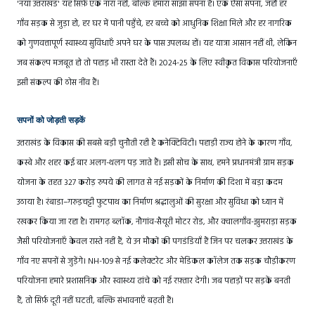
'नया उत्तराखंड' यह सिर्फ़ एक नारा नहीं, बल्कि हमारा साझा सपना है। एक ऐसा सपना, जहाँ हर
गाँव सड़क से जुड़ा हो, हर घर में पानी पहुँचे, हर बच्चे को आधुनिक शिक्षा मिले और हर नागरिक
को गुणवत्तापूर्ण स्वास्थ्य सुविधाएँ अपने घर के पास उपलब्ध हों। यह यात्रा आसान नहीं थी, लेकिन
जब संकल्प मजबूत हो तो पहाड़ भी रास्ता देते हैं। 2024-25 के लिए स्वीकृत विकास परियोजनाएँ
इसी संकल्प की ठोस नींव हैं।
सपनों को जोड़ती सड़कें
उत्तराखंड के विकास की सबसे बड़ी चुनौती रही है कनेक्टिविटी। पहाड़ी राज्य होने के कारण गाँव,
कस्बे और शहर कई बार अलग-थलग पड़ जाते हैं। इसी सोच के साथ, हमने प्रधानमंत्री ग्राम सड़क
योजना के तहत 327 करोड़ रुपये की लागत से नई सड़कों के निर्माण की दिशा में बड़ा कदम
उठाया है। रंबाडा–गरुड़चट्टी फुटपाथ का निर्माण श्रद्धालुओं की सुरक्षा और सुविधा को ध्यान में
रखकर किया जा रहा है। रामगढ़ ब्लॉक, नौगांव-सैयूरी मोटर रोड, और क्वालगाँव-झुमराड़ा सड़क
जैसी परियोजनाएँ केवल रास्ते नहीं हैं, ये उन मौकों की पगडंडियाँ हैं जिन पर चलकर उत्तराखंड के
गाँव नए सपनों से जुड़ेंगे। NH-109 से नई कलेक्टरेट और मेडिकल कॉलेज तक सड़क चौड़ीकरण
परियोजना हमारे प्रशासनिक और स्वास्थ्य ढांचे को नई रफ़्तार देगी। जब पहाड़ों पर सड़कें बनती
हैं, तो सिर्फ़ दूरी नहीं घटती, बल्कि संभावनाएँ बढ़ती हैं।