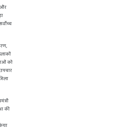
़ और
़ा
र्वोच्च
िकरण,
इलाकों
वाओं को
त उपचार
 जिला
ंत्री
था की
 किया