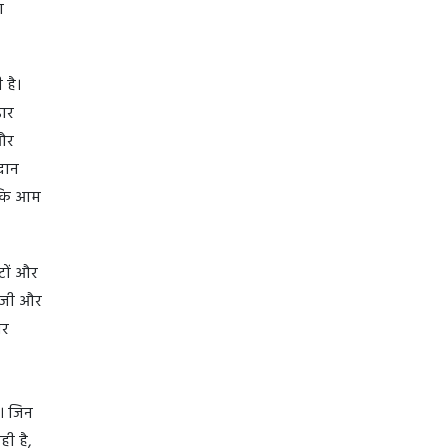
ण
 है।
डार
और
रदान
ताकि आम
टों और
लॉजी और
ोर
ै। जिन
ही है,