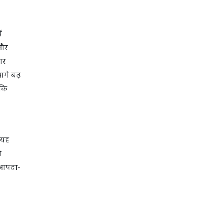
ं
 और
ार
आगे बढ़
ाकि
 यह
ो
 आपदा-