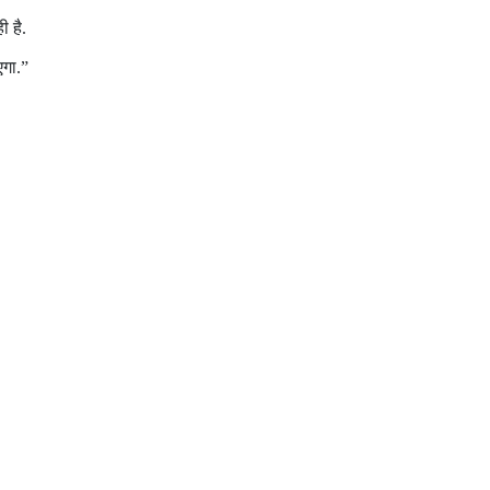
ी है.
एगा.”