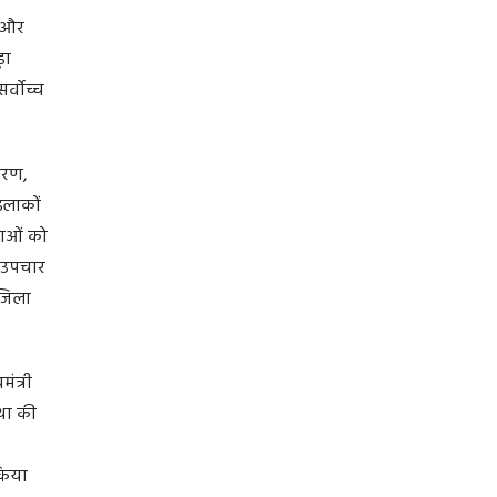
़ और
़ा
र्वोच्च
िकरण,
इलाकों
वाओं को
त उपचार
 जिला
ंत्री
था की
 किया