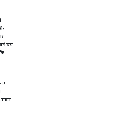
ं
 और
ार
आगे बढ़
ाकि
 यह
ो
 आपदा-