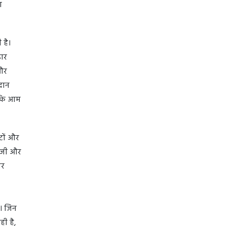
ण
 है।
डार
और
रदान
ताकि आम
टों और
लॉजी और
ोर
ै। जिन
ही है,