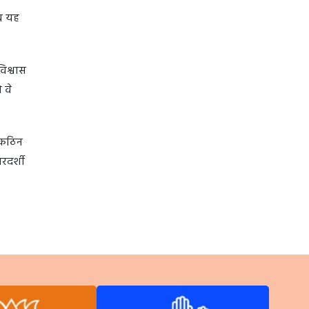
अब यह
िश्वास
 वे
े कठिन
रदर्शी