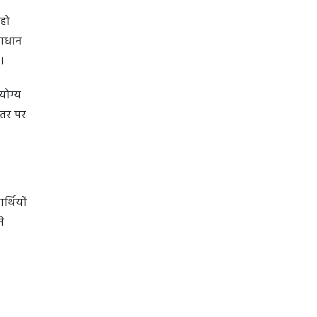
 हो
माधान
है।
योग्य
स्तर पर
र्थियों
े