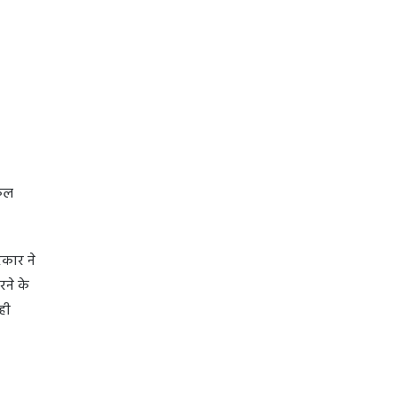
नकल
रकार ने
ने के
ही