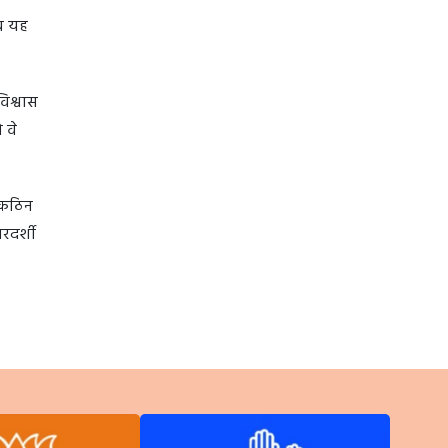
अब यह
िश्वास
 वे
े कठिन
रदर्शी