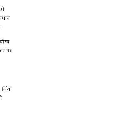
 हो
माधान
है।
योग्य
स्तर पर
र्थियों
े