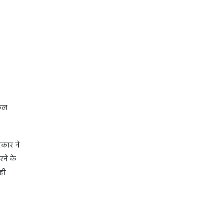
नकल
रकार ने
ने के
ही