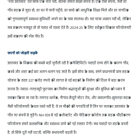
'नया उत्तराखंड' यह सिर्फ़ एक नारा नहीं, बल्कि हमारा साझा सपना है। एक ऐसा सपना, जहाँ हर
गाँव सड़क से जुड़ा हो, हर घर में पानी पहुँचे, हर बच्चे को आधुनिक शिक्षा मिले और हर नागरिक
को गुणवत्तापूर्ण स्वास्थ्य सुविधाएँ अपने घर के पास उपलब्ध हों। यह यात्रा आसान नहीं थी, लेकिन
जब संकल्प मजबूत हो तो पहाड़ भी रास्ता देते हैं। 2024-25 के लिए स्वीकृत विकास परियोजनाएँ
इसी संकल्प की ठोस नींव हैं।
सपनों को जोड़ती सड़कें
उत्तराखंड के विकास की सबसे बड़ी चुनौती रही है कनेक्टिविटी। पहाड़ी राज्य होने के कारण गाँव,
कस्बे और शहर कई बार अलग-थलग पड़ जाते हैं। इसी सोच के साथ, हमने प्रधानमंत्री ग्राम सड़क
योजना के तहत 327 करोड़ रुपये की लागत से नई सड़कों के निर्माण की दिशा में बड़ा कदम
उठाया है। रंबाडा–गरुड़चट्टी फुटपाथ का निर्माण श्रद्धालुओं की सुरक्षा और सुविधा को ध्यान में
रखकर किया जा रहा है। रामगढ़ ब्लॉक, नौगांव-सैयूरी मोटर रोड, और क्वालगाँव-झुमराड़ा सड़क
जैसी परियोजनाएँ केवल रास्ते नहीं हैं, ये उन मौकों की पगडंडियाँ हैं जिन पर चलकर उत्तराखंड के
गाँव नए सपनों से जुड़ेंगे। NH-109 से नई कलेक्टरेट और मेडिकल कॉलेज तक सड़क चौड़ीकरण
परियोजना हमारे प्रशासनिक और स्वास्थ्य ढांचे को नई रफ़्तार देगी। जब पहाड़ों पर सड़कें बनती
हैं, तो सिर्फ़ दूरी नहीं घटती, बल्कि संभावनाएँ बढ़ती हैं।