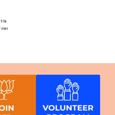
 है कि
़ी ताकत