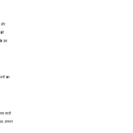
षा और
 की
 के इस
भवनों का
ख्य बातों
षा, सम्मान