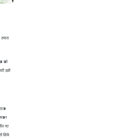
। हमारा
रिक को
नाएँ इसी
 सड़क
 रखकर
गाँव नए
 सिर्फ़