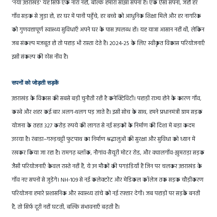
'नया उत्तराखंड' यह सिर्फ़ एक नारा नहीं, बल्कि हमारा साझा सपना है। एक ऐसा सपना, जहाँ हर
गाँव सड़क से जुड़ा हो, हर घर में पानी पहुँचे, हर बच्चे को आधुनिक शिक्षा मिले और हर नागरिक
को गुणवत्तापूर्ण स्वास्थ्य सुविधाएँ अपने घर के पास उपलब्ध हों। यह यात्रा आसान नहीं थी, लेकिन
जब संकल्प मजबूत हो तो पहाड़ भी रास्ता देते हैं। 2024-25 के लिए स्वीकृत विकास परियोजनाएँ
इसी संकल्प की ठोस नींव हैं।
सपनों को जोड़ती सड़कें
उत्तराखंड के विकास की सबसे बड़ी चुनौती रही है कनेक्टिविटी। पहाड़ी राज्य होने के कारण गाँव,
कस्बे और शहर कई बार अलग-थलग पड़ जाते हैं। इसी सोच के साथ, हमने प्रधानमंत्री ग्राम सड़क
योजना के तहत 327 करोड़ रुपये की लागत से नई सड़कों के निर्माण की दिशा में बड़ा कदम
उठाया है। रंबाडा–गरुड़चट्टी फुटपाथ का निर्माण श्रद्धालुओं की सुरक्षा और सुविधा को ध्यान में
रखकर किया जा रहा है। रामगढ़ ब्लॉक, नौगांव-सैयूरी मोटर रोड, और क्वालगाँव-झुमराड़ा सड़क
जैसी परियोजनाएँ केवल रास्ते नहीं हैं, ये उन मौकों की पगडंडियाँ हैं जिन पर चलकर उत्तराखंड के
गाँव नए सपनों से जुड़ेंगे। NH-109 से नई कलेक्टरेट और मेडिकल कॉलेज तक सड़क चौड़ीकरण
परियोजना हमारे प्रशासनिक और स्वास्थ्य ढांचे को नई रफ़्तार देगी। जब पहाड़ों पर सड़कें बनती
हैं, तो सिर्फ़ दूरी नहीं घटती, बल्कि संभावनाएँ बढ़ती हैं।