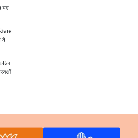
अब यह
िश्वास
 वे
े कठिन
रदर्शी