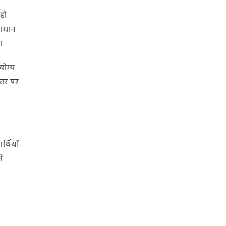
 हो
माधान
है।
योग्य
स्तर पर
र्थियों
े