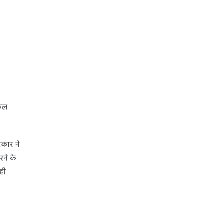
नकल
रकार ने
ने के
ही