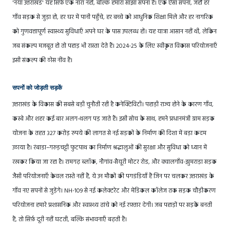
'नया उत्तराखंड' यह सिर्फ़ एक नारा नहीं, बल्कि हमारा साझा सपना है। एक ऐसा सपना, जहाँ हर
गाँव सड़क से जुड़ा हो, हर घर में पानी पहुँचे, हर बच्चे को आधुनिक शिक्षा मिले और हर नागरिक
को गुणवत्तापूर्ण स्वास्थ्य सुविधाएँ अपने घर के पास उपलब्ध हों। यह यात्रा आसान नहीं थी, लेकिन
जब संकल्प मजबूत हो तो पहाड़ भी रास्ता देते हैं। 2024-25 के लिए स्वीकृत विकास परियोजनाएँ
इसी संकल्प की ठोस नींव हैं।
सपनों को जोड़ती सड़कें
उत्तराखंड के विकास की सबसे बड़ी चुनौती रही है कनेक्टिविटी। पहाड़ी राज्य होने के कारण गाँव,
कस्बे और शहर कई बार अलग-थलग पड़ जाते हैं। इसी सोच के साथ, हमने प्रधानमंत्री ग्राम सड़क
योजना के तहत 327 करोड़ रुपये की लागत से नई सड़कों के निर्माण की दिशा में बड़ा कदम
उठाया है। रंबाडा–गरुड़चट्टी फुटपाथ का निर्माण श्रद्धालुओं की सुरक्षा और सुविधा को ध्यान में
रखकर किया जा रहा है। रामगढ़ ब्लॉक, नौगांव-सैयूरी मोटर रोड, और क्वालगाँव-झुमराड़ा सड़क
जैसी परियोजनाएँ केवल रास्ते नहीं हैं, ये उन मौकों की पगडंडियाँ हैं जिन पर चलकर उत्तराखंड के
गाँव नए सपनों से जुड़ेंगे। NH-109 से नई कलेक्टरेट और मेडिकल कॉलेज तक सड़क चौड़ीकरण
परियोजना हमारे प्रशासनिक और स्वास्थ्य ढांचे को नई रफ़्तार देगी। जब पहाड़ों पर सड़कें बनती
हैं, तो सिर्फ़ दूरी नहीं घटती, बल्कि संभावनाएँ बढ़ती हैं।