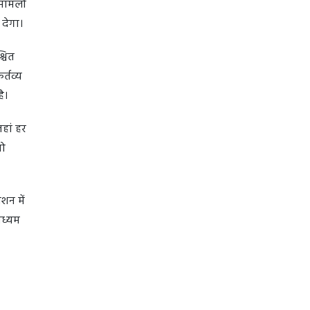
मामलों
 देगा।
्चित
्तव्य
है।
हां हर
जो
शन में
ाध्यम