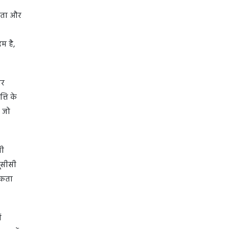
एकता और
म है,
और
ति के
, जो
भी
ूसीसी
एकता
ं